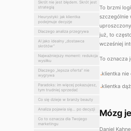
Skrót nie jest błędem. Skrót jest
To brzmi log
strategią
szczególnie 
Heurystyki: jak klientka
podejmuje decyzje
uproszczony 
Dlaczego analiza przegrywa
już, to częst
AI jako idealny „dostawca
wcześniej int
skrótów”
Najważniejszy moment: redukcja
To oznacza j
wysiłku
Dlaczego „lepsza oferta” nie
klientka nie
wygrywa
Paradoks: im więcej pokazujesz,
klientka dą
tym trudniej sprzedać
Co się dzieje w branży beauty
Analiza pojawia się… po decyzji
Mózg je
Co to oznacza dla Twojego
marketingu
Daniel Kahne