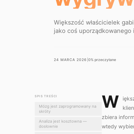
Większość właścicielek gab
jako coś uporządkowanego i 
24 MARCA 2026
|
0
% przeczytane
W
SPIS TREŚCI
ięks
Mózg jest zaprogramowany na
klie
skróty
zbiera infor
Analiza jest kosztowna —
wtedy wybier
dosłownie