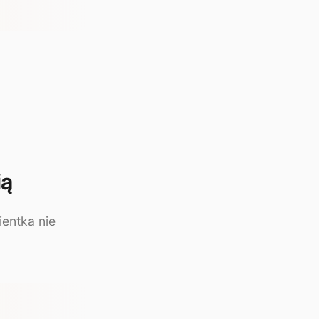
ią
ientka nie