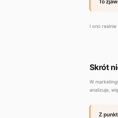
To zjaw
I ono realni
Skrót ni
W marketingu
analizuje, w
Z punkt