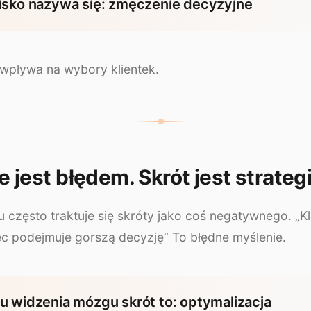
isko nazywa się: zmęczenie decyzyjne
e wpływa na wybory klientek.
e jest błędem. Skrót jest strateg
 często traktuje się skróty jako coś negatywnego. „Kl
ięc podejmuje gorszą decyzję” To błędne myślenie.
u widzenia mózgu skrót to: optymalizacja