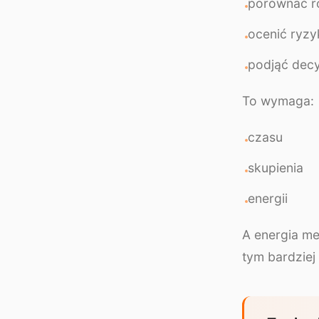
porównać r
ocenić ryzy
podjąć decy
To wymaga:
czasu
skupienia
energii
A energia me
tym bardziej