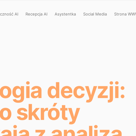
czność AI
Recepcja AI
Asystentka
Social Media
Strona W
ogia decyzji:
o skróty
ją z analizą