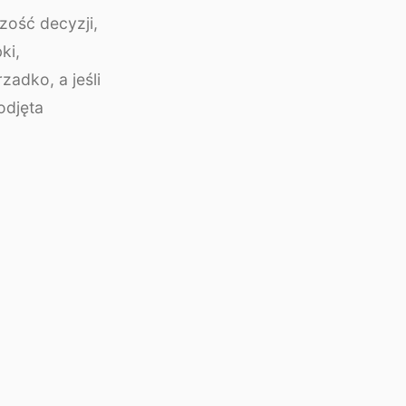
zość decyzji,
ki,
zadko, a jeśli
odjęta