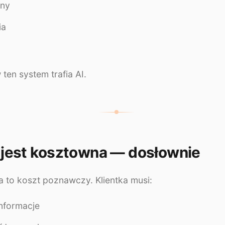
eny
ia
 ten system trafia AI.
 jest kosztowna — dosłownie
a to koszt poznawczy. Klientka musi:
nformacje