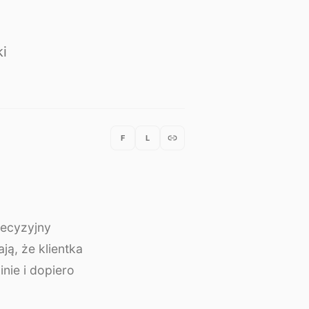
ki
F
L
decyzyjny
ją, że klientka
nie i dopiero